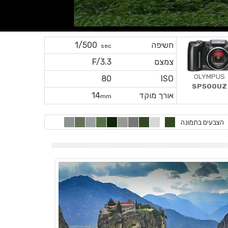
חשיפה
1/500
sec
צמצם
F/3.3
OLYMPUS
80
ISO
SP500UZ
אורך מוקד
14
mm
הצבעים בתמונה