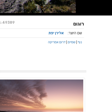
o.
49389
רוגום
שם היוצר:
אלירן יפת
נוף
|
שמיים
|
דרום אמריקה