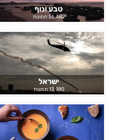
טבע ונוף
36,482 תמונות
ישראל
13,980 תמונות