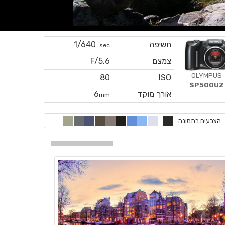
חשיפה
1/640
sec
צמצם
F/5.6
OLYMPUS
80
ISO
SP500UZ
אורך מוקד
6
mm
הצבעים בתמונה