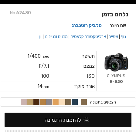
No.
62430
נלחם בזמן
שם היוצר:
סלביק רוטנברג
נוף
|
שמיים
|
ארכיטקטורה קלאסית
|
מבנים ובניינים
|
יוון
חשיפה
1/400
sec
צמצם
F/7.1
OLYMPUS
100
ISO
E-520
אורך מוקד
14
mm
הצבעים בתמונה
להזמנת התמונה