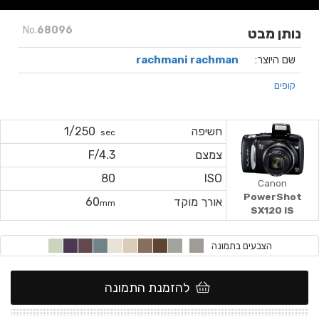
No.
68096
נותן מבט
שם היוצר:
rachmani rachman
קופים
חשיפה
1/250
sec
צמצם
F/4.3
80
ISO
Canon
PowerShot
אורך מוקד
60
mm
SX120 IS
הצבעים בתמונה
להזמנת התמונה