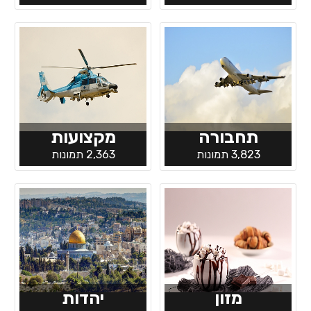
תחבורה
מקצועות
3,823 תמונות
2,363 תמונות
מזון
יהדות