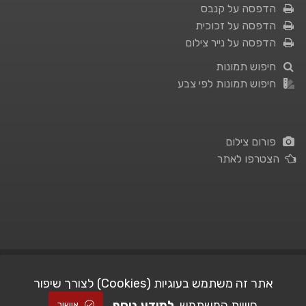
הדפסה על קנבס
הדפסה על זכוכית
הדפסה על נייר צילום
חיפוש תמונות
חיפוש תמונות לפי צבע
פורום צילום
הצטרפו לאתר
תנאי השימוש
|
מדיניות פרטיות
אתר זה משתמש בעוגיות (Cookies) לצורך שיפור
חוויית המשתמש.
למידע נוסף
| Picshare.co.il - כל הזכויות שמורות
STUDIO101
© All Rights Reserved |
אישור