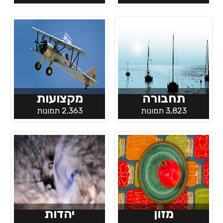
תחבורה
מקצועות
3,823 תמונות
2,363 תמונות
מזון
יהדות