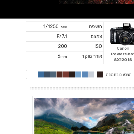
חשיפה
1/1250
sec
צמצם
F/7.1
200
ISO
Canon
PowerSho
אורך מוקד
6
mm
SX120 IS
הצבעים בתמונה