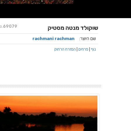
o.
69079
שוקולד מנטה מסטיק
שם היוצר:
rachmani rachman
נוף
|
פרחים
|
המזרח הרחוק