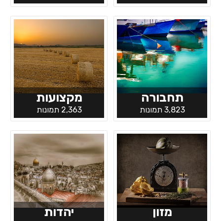
תחבורה
מקצועות
3,823 תמונות
2,363 תמונות
מזון
יהדות