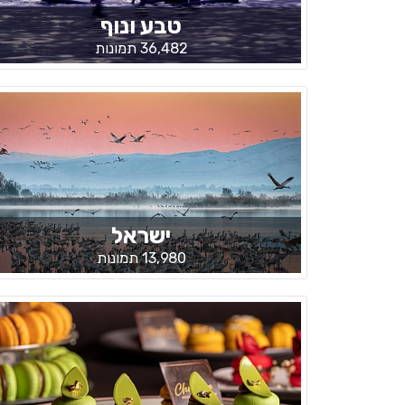
טבע ונוף
36,482 תמונות
ישראל
13,980 תמונות