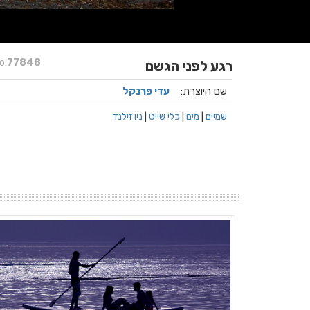
o.
77848
רגע לפני הגשם
שם היוצרת:
עדי פרנקל
שמיים
|
מים
|
כלי שייט
|
ניו זילנד