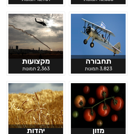
תחבורה
מקצועות
3,823 תמונות
2,363 תמונות
מזון
יהדות