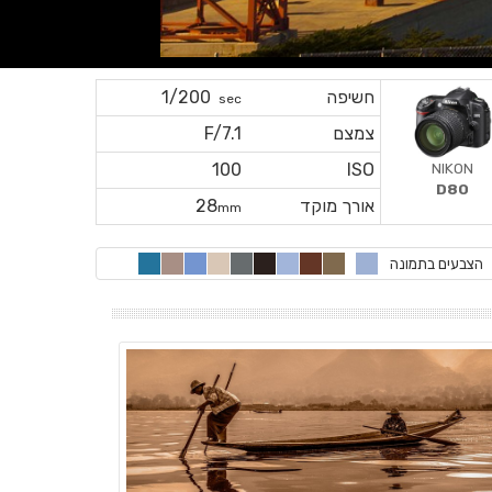
חשיפה
1/200
sec
צמצם
F/7.1
NIKON
100
ISO
D80
אורך מוקד
28
mm
הצבעים בתמונה