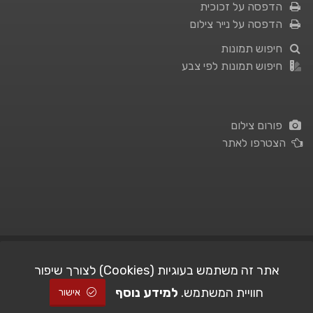
הדפסה על זכוכית
הדפסה על נייר צילום
חיפוש תמונות
חיפוש תמונות לפי צבע
פורום צילום
הצטרפו לאתר
תנאי השימוש
|
מדיניות פרטיות
אתר זה משתמש בעוגיות (Cookies) לצורך שיפור
חוויית המשתמש.
למידע נוסף
| Picshare.co.il - כל הזכויות שמורות
STUDIO101
© All Rights Reserved |
אישור
2005-2026 ©