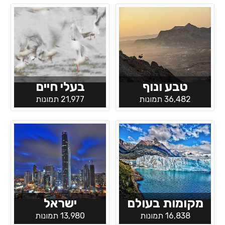
טבע ונוף
בעלי חיים
36,482 תמונות
21,977 תמונות
מקומות בעולם
ישראל
16,838 תמונות
13,980 תמונות