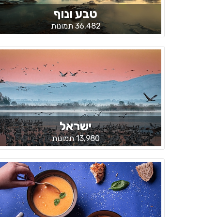
טבע ונוף
36,482 תמונות
ישראל
13,980 תמונות