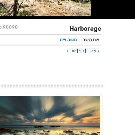
o.
90090
Harborage
שם היוצר:
משה וייס
תאילנד
|
נוף
|
חופים