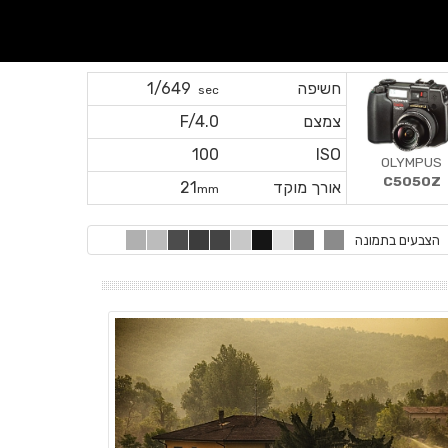
חשיפה
1/649
sec
צמצם
F/4.0
100
ISO
OLYMPUS
C5050Z
אורך מוקד
21
mm
הצבעים בתמונה