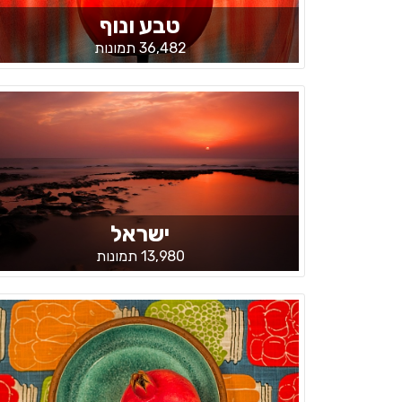
טבע ונוף
36,482 תמונות
ישראל
13,980 תמונות