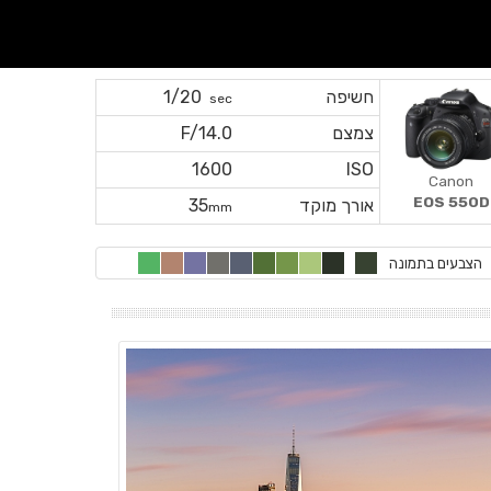
חשיפה
1/20
sec
צמצם
F/14.0
1600
ISO
Canon
EOS 550D
אורך מוקד
35
mm
הצבעים בתמונה