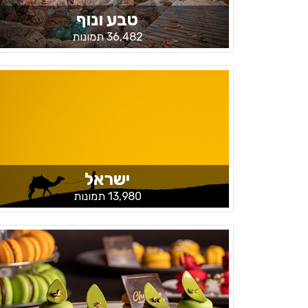
טבע ונוף
36,482 תמונות
ישראל
13,980 תמונות