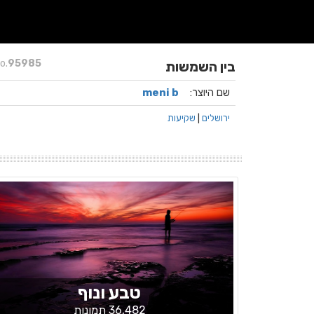
o.
95985
בין השמשות
שם היוצר:
meni b
ירושלים
|
שקיעות
טבע ונוף
36,482 תמונות