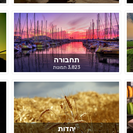
תחבורה
3,823 תמונות
יהדות