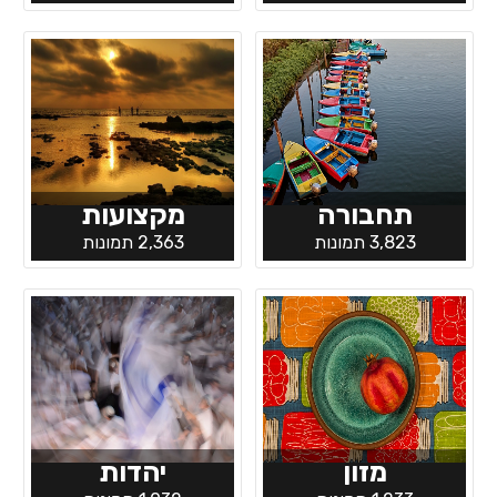
תחבורה
מקצועות
3,823 תמונות
2,363 תמונות
מזון
יהדות