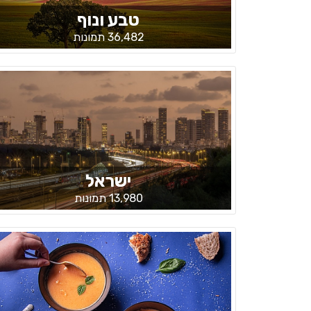
טבע ונוף
36,482 תמונות
ישראל
13,980 תמונות