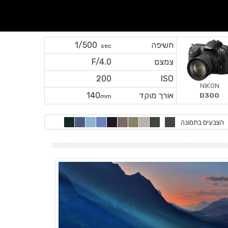
חשיפה
1/500
sec
צמצם
F/4.0
200
ISO
NIKON
אורך מוקד
140
D300
mm
הצבעים בתמונה