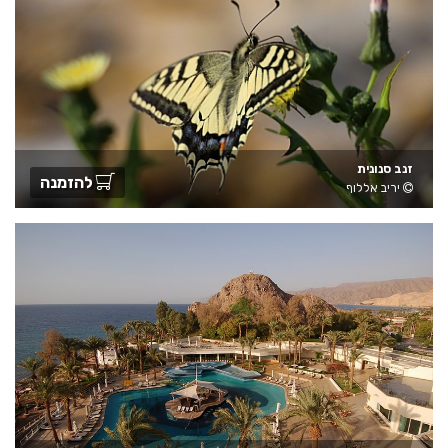
זנב סנונית
להזמנה
יריב אללוף