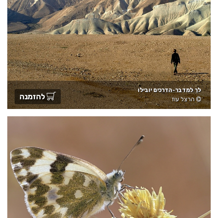
לך למדבר-הדרכים יובילו
להזמנה
הרצל עוז