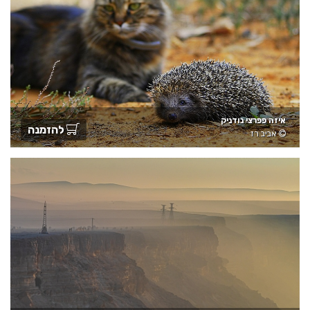
איזה פפרצי נודניק
להזמנה
אביב רז