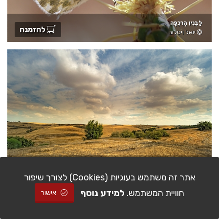
לַבְנִין הָרִכְפָּה
להזמנה
יואל ויסלוב
===
להזמנה
מוטי פדידה
אתר זה משתמש בעוגיות (Cookies) לצורך שיפור
חוויית המשתמש.
למידע נוסף
אישור