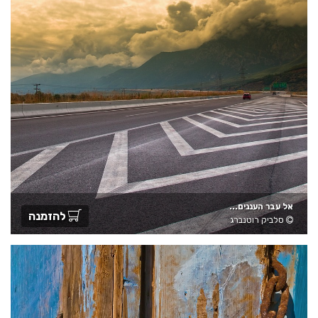
אל עבר העננים...
להזמנה
סלביק רוטנברג