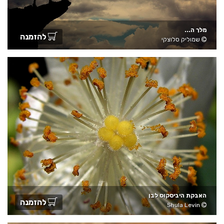
מלך ה...
להזמנה
שמוליק סלוצקי
האבקת היביסקוס לבן
להזמנה
Shula Levin