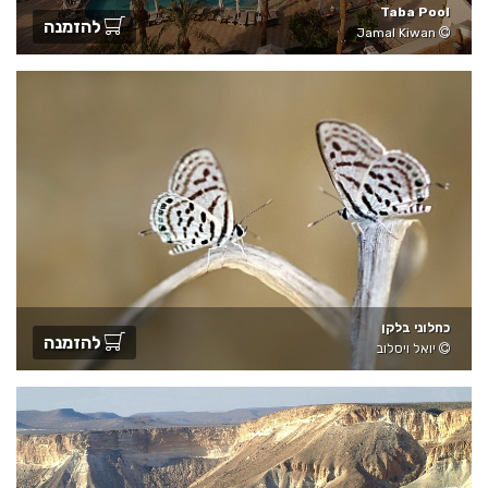
Taba Pool
להזמנה
Jamal Kiwan
כחלוני בלקן
להזמנה
יואל ויסלוב