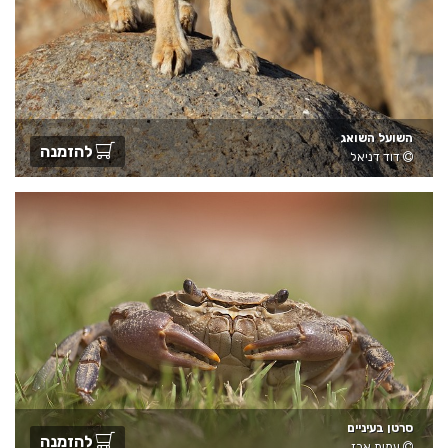
השועל השואג
להזמנה
דוד דניאל
סרטן בעיניים
להזמנה
עמית ארז