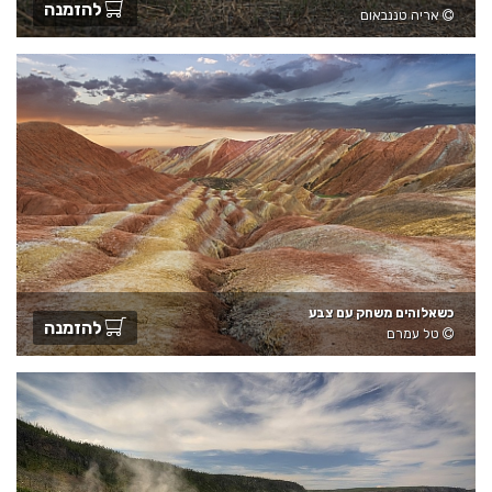
להזמנה
אריה טננבאום
כשאלוהים משחק עם צבע
להזמנה
טל עמרם