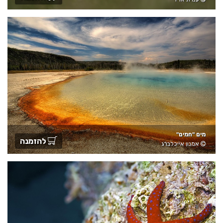
מים "חמים"
להזמנה
אמנון אייכלברג