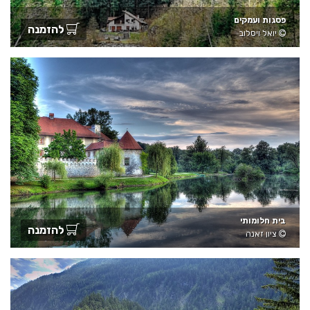
פסגות ועמקים
להזמנה
יואל ויסלוב
בית חלומותי
להזמנה
ציון זאנה