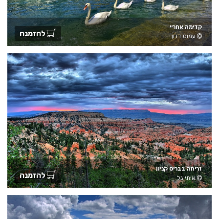
קדימה אחריי
להזמנה
עמוס דדון
זריחה בבריס קניון
להזמנה
איתי גל