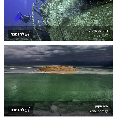
נחה במעמקים
להזמנה
אורן כהן
האי הקטן
להזמנה
ג׳ורג׳ו פוביני