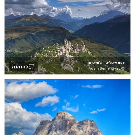
צפון איטליה דולומיטים
להזמנה
Adam Semendyev