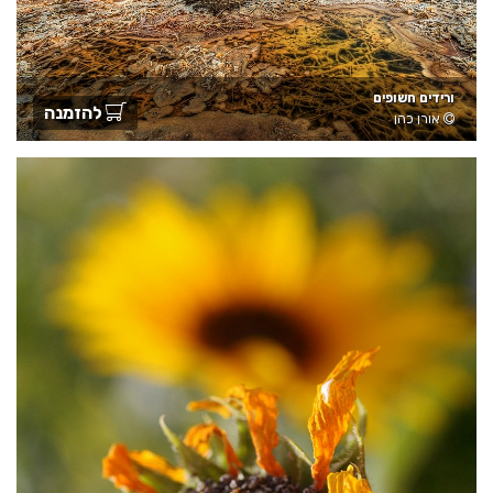
ורידים חשופים
להזמנה
אורן כהן