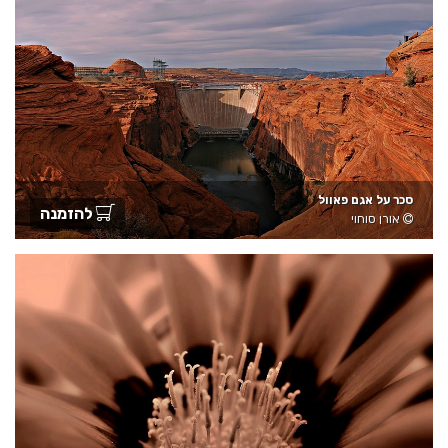
סכר על אגם פאוול
להזמנה
אורן סוחוי