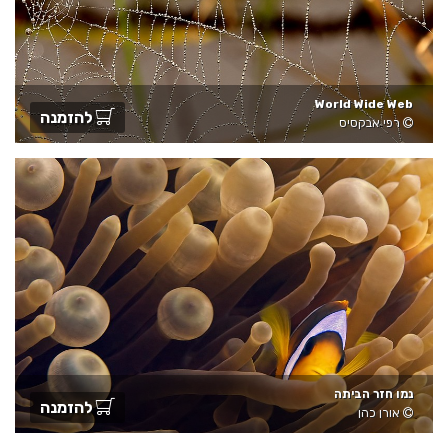
World Wide Web
להזמנה
רפי אבקסיס
נמו חזר הביתה
להזמנה
אורן כהן