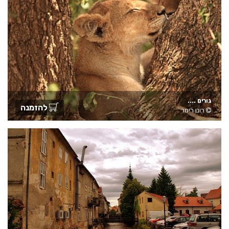
גורים ....
להזמנה
רונן רימר