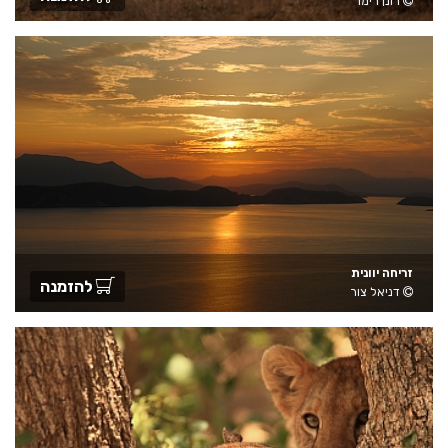
רונן רימר
זריחה יוונית
להזמנה
דניאל צור