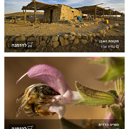
תקופת האבן
להזמנה
עמית ארז
הפריה הדדית
להזמנה