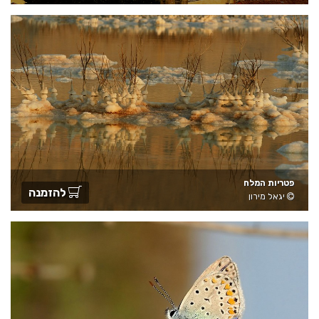
פטריות המלח
להזמנה
יגאל מירון