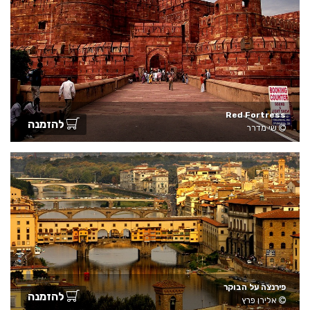
Red Fortress
להזמנה
שי מדרר
פירנצה על הבוקר
להזמנה
אלירן פרץ