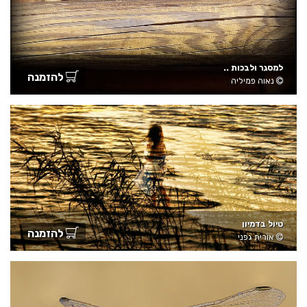
למסגר ולבכות ..
להזמנה
נאוה פמיליה
טיול בדמיון
להזמנה
אורית גפני