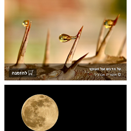
על הדבש ועל העוקץ
להזמנה
אושרית אברגיל