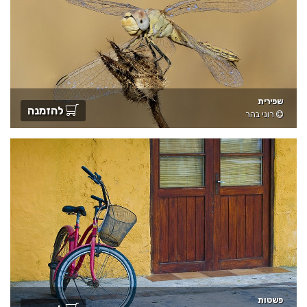
שפירית
להזמנה
רוני בהר
פשטות