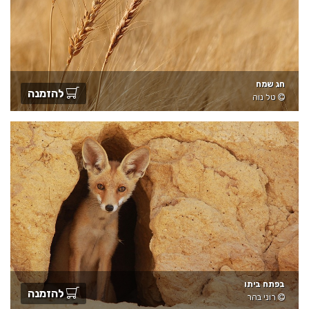
חג שמח
להזמנה
טל נוה
בפתח ביתו
להזמנה
רוני בהר