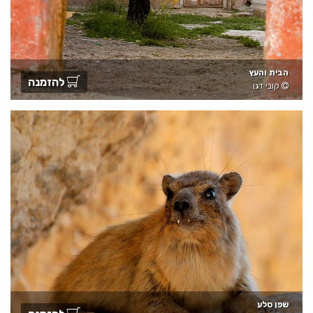
הבית והעץ
להזמנה
קובי דגן
שפן סלע