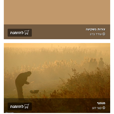
צורות בשקיעה
להזמנה
עודד ברון
מנפנף
להזמנה
קובי דגן