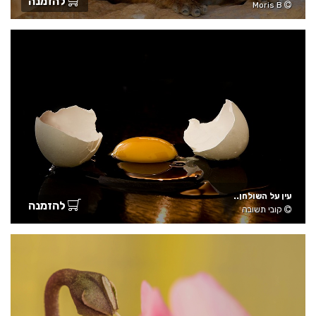
להזמנה
Moris B
עין על השולחן..
להזמנה
קובי תשובה