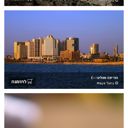
מעוז ויסטוך
הכי יפה אצלינו :-)
להזמנה
Maya Tairy