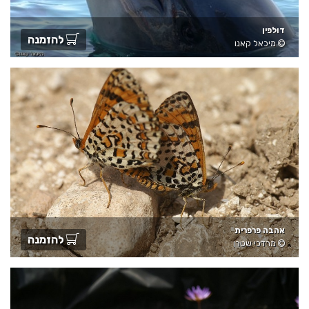
דולפין
להזמנה
מיכאל קאנו
אהבה פרפרית
להזמנה
מרדכי שטרן