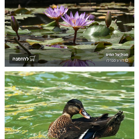
סגול על המים
להזמנה
דורון סברלו