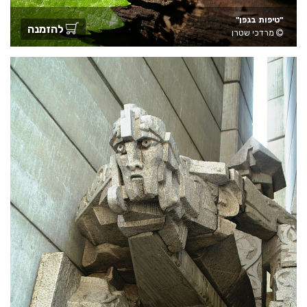
"טיפות בגפן"
להזמנה
מרדכי שטרן