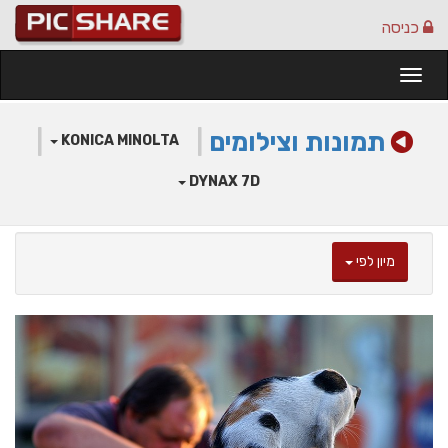
כניסה
Togg
navi
תמונות וצילומים
|
|
KONICA MINOLTA
DYNAX 7D
מיון לפי