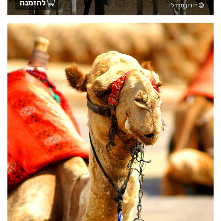
להזמנה
דורון סברלו