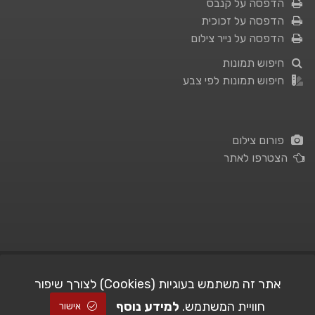
הדפסה על קנבס
הדפסה על זכוכית
הדפסה על נייר צילום
חיפוש תמונות
חיפוש תמונות לפי צבע
פורום צילום
הצטרפו לאתר
תנאי השימוש
|
מדיניות פרטיות
אתר זה משתמש בעוגיות (Cookies) לצורך שיפור
חוויית המשתמש.
למידע נוסף
אישור
| Picshare.co.il - כל הזכויות שמורות
STUDIO101
© All Rights Reserved |