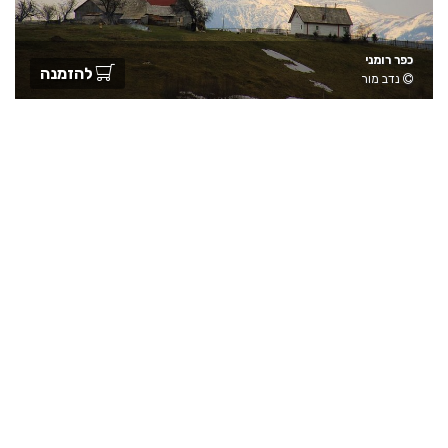
כפר רומני
להזמנה
נדב מור