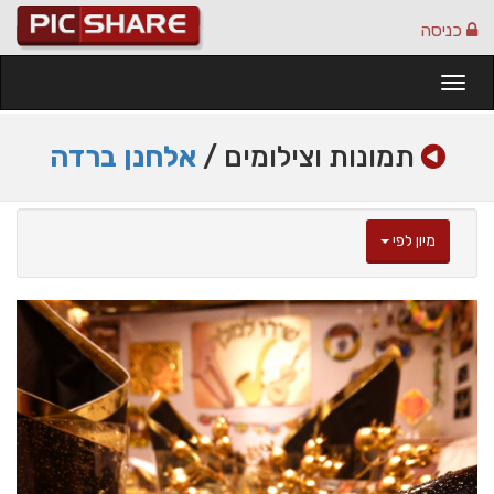
כניסה
Togg
navi
תמונות וצילומים /
אלחנן ברדה
מיון לפי