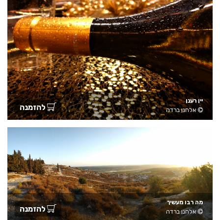
יין רענן
להזמנה
אלחנן ברדה
מה רבו מעשיך
להזמנה
אלחנן ברדה