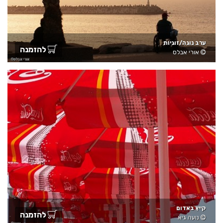
ערב נוגה/זוגיות
להזמנה
אורי אבלס
קייץ באדום
להזמנה
נועה גיא