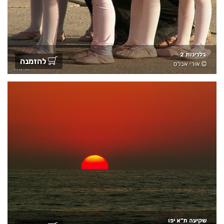
בלרינות 2
להזמנה
אורי אבלס
שקיעה ת"א יפו