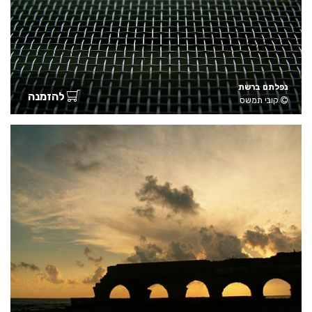
נפלתם ברשת
להזמנה
קובי תמשס