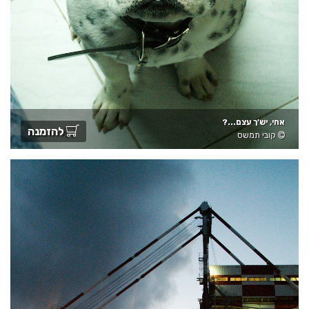
אחי, יש'ך עצם...?
להזמנה
קובי תמשס