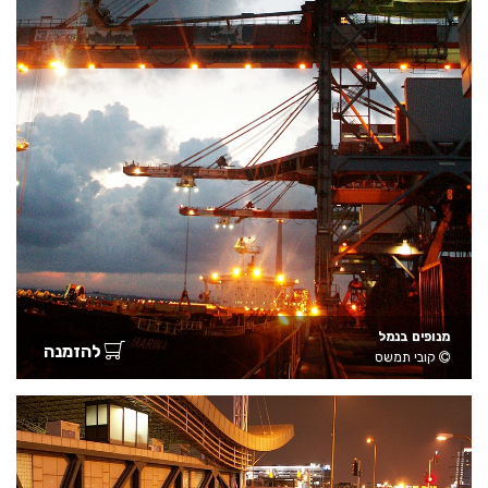
מנופים בנמל
להזמנה
קובי תמשס