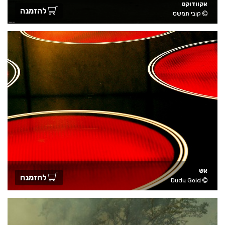
אקוודוקט
להזמנה
קובי תמשס
אש
להזמנה
Dudu Gold