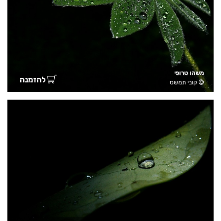
משהו טרופי
להזמנה
קובי תמשס