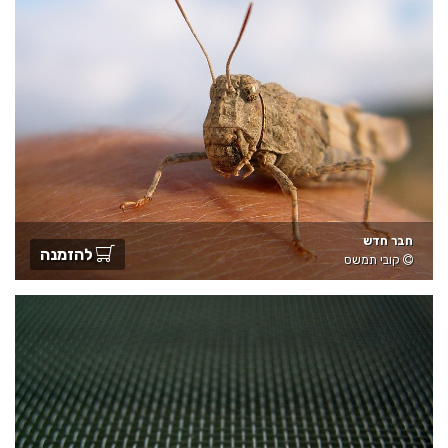
חבר חדש
להזמנה
קובי תמשס