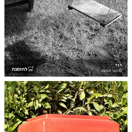
לבד
להזמנה
קובי תמשס