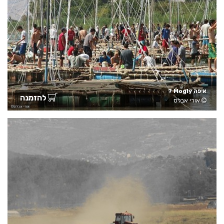
איפה Mogly ?
להזמנה
אורי אבלס