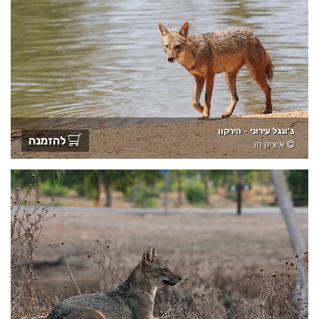
ג'ונגל עירוני - הירקון
להזמנה
איציק חן