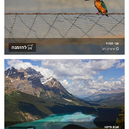
אני חמוד
להזמנה
איציק חן
אגם פייטו