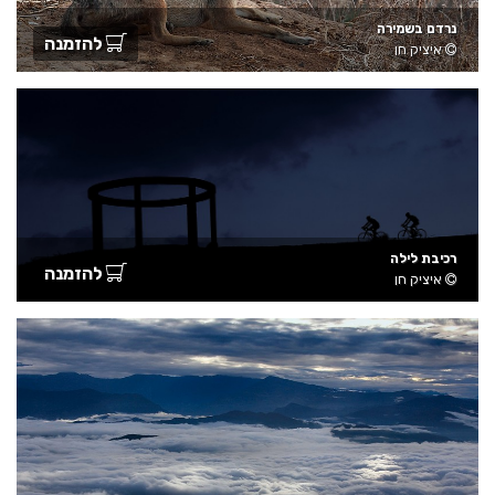
נרדם בשמירה
להזמנה
איציק חן
רכיבת לילה
להזמנה
איציק חן