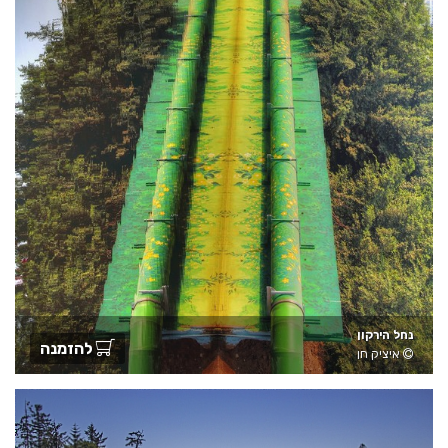
נחל הירקון
להזמנה
איציק חן