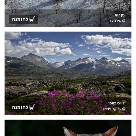
עקבות
להזמנה
אילנה ב
"ווייט פאס"
להזמנה
צביקה שיאון