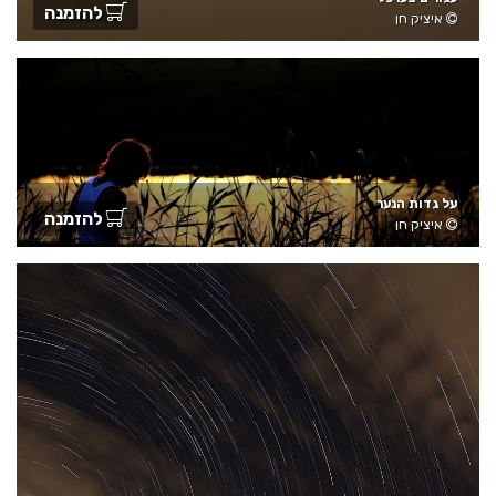
להזמנה
איציק חן
על גדות הנער
להזמנה
איציק חן