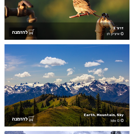
דרור 2
להזמנה
איציק חן
Earth, Mountain, Sky
להזמנה
Ido G