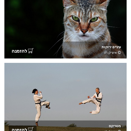
עיניים ירוקות
להזמנה
איציק חן
מטריקס
להזמנה