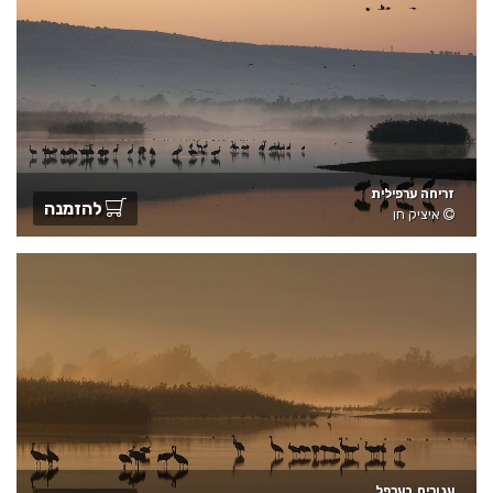
זריחה ערפילית
להזמנה
איציק חן
עגורים בערפל