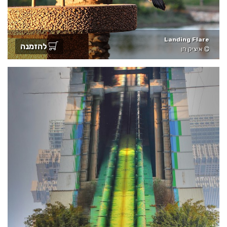
Landing Flare
להזמנה
איציק חן