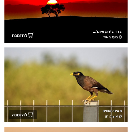
בדד ב'צוק איתן'...
להזמנה
בועז מאור
מאינה מצויה
להזמנה
איציק חן