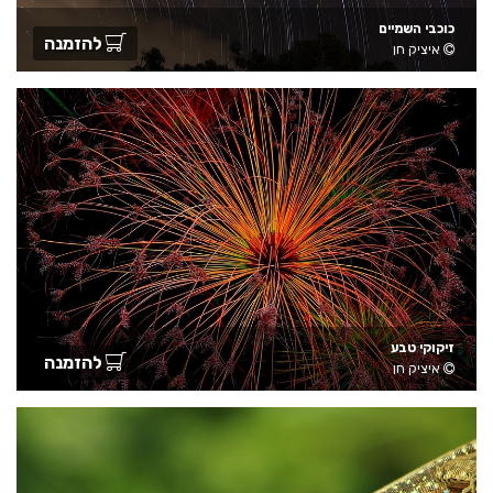
כוכבי השמיים
להזמנה
איציק חן
זיקוקי טבע
להזמנה
איציק חן