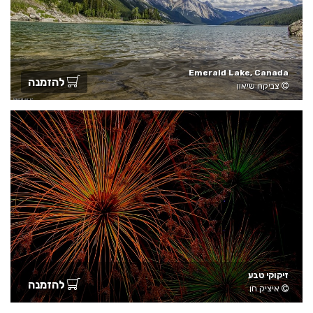
Emerald Lake, Canada
להזמנה
צביקה שיאון
זיקוקי טבע
להזמנה
איציק חן