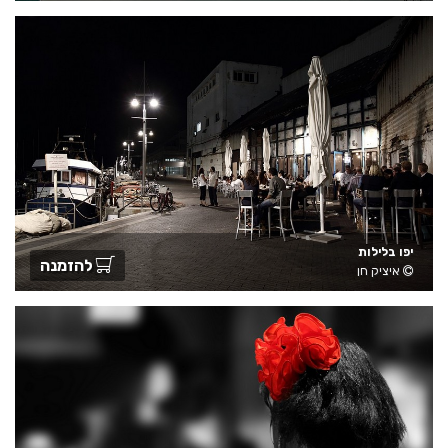
יפו בלילות
להזמנה
איציק חן