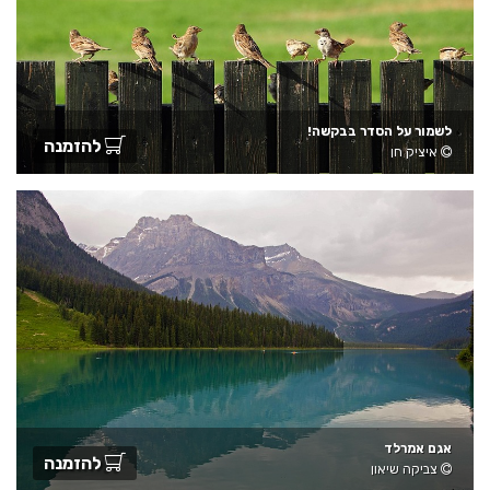
לשמור על הסדר בבקשה!
להזמנה
איציק חן
אגם אמרלד
להזמנה
צביקה שיאון