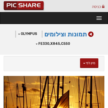
כניסה
Togg
navi
תמונות וצילומים
|
|
OLYMPUS
FE330,X845,C550
מיון לפי