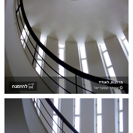
מדרגות, לאן??
להזמנה
אסתר קומבריאל