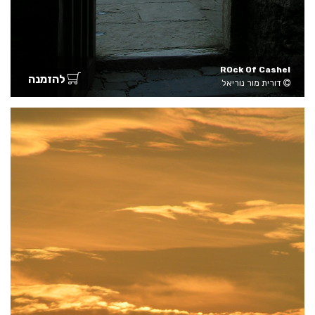
ROck Of Cashel
להזמנה
דורית מור נוריאל