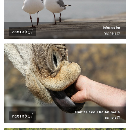
על המסלול
להזמנה
נופר צור
Don't Feed The Animals
להזמנה
נופר צור