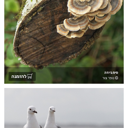
סימביוזה
להזמנה
נופר צור