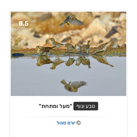
8.5
טבע ונוף
"מעל ומתחת"
יורם סגול