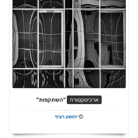
ארכיטקטורה
"השתקפות"
יהושע רעיף