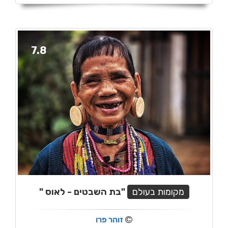
7.8
מקומות בעולם
"בת השבטים - לאוס "
זוהר פרו