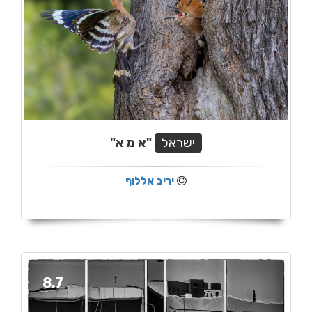
ישראל
"א מ א"
יריב אללוף
8.7