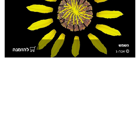
השמש
להזמנה
אנה ג