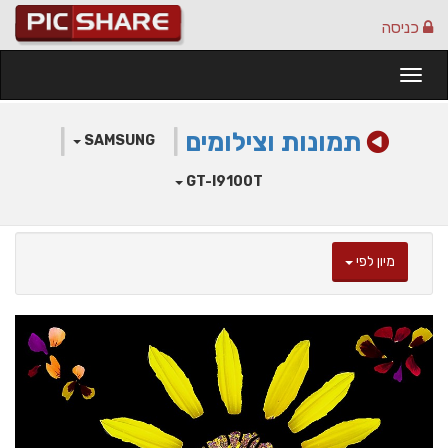
כניסה
Togg
navi
תמונות וצילומים
|
|
SAMSUNG
GT-I9100T
מיון לפי