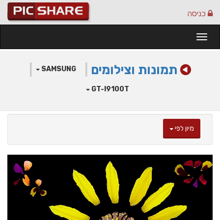
כניסה
Togg
navi
תמונות וצילומים
|
|
SAMSUNG
GT-I9100T
מיון לפי