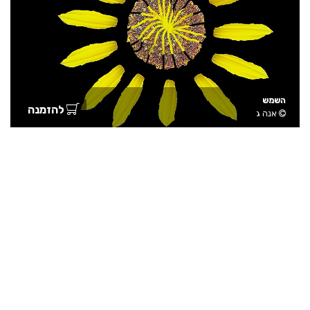
השמש
להזמנה
אנה ג