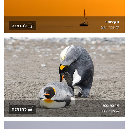
שקיעות 1
להזמנה
עופר עגיב
אהבת נצח
להזמנה
עופר עגיב