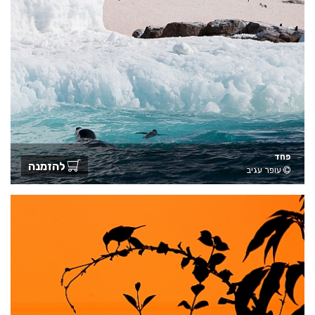
פחד
להזמנה
עופר עגיב