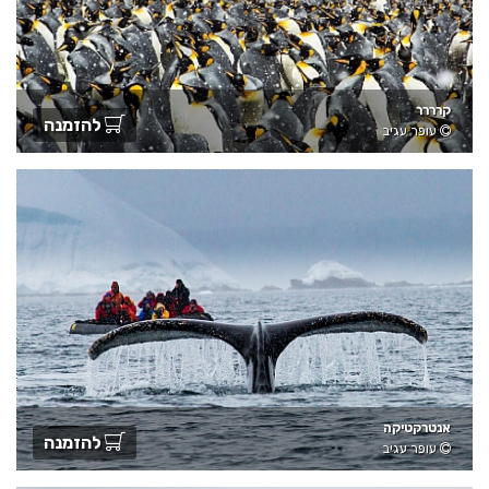
קרררר
להזמנה
עופר עגיב
אנטרקטיקה
להזמנה
עופר עגיב