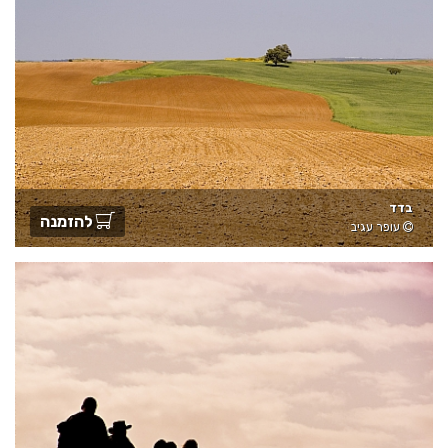
בדד
להזמנה
עופר עגיב