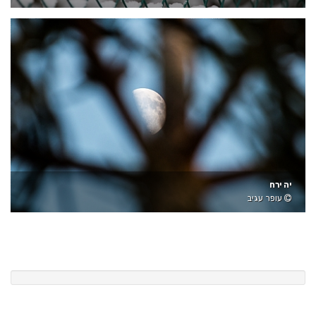
יה ירח
עופר עגיב