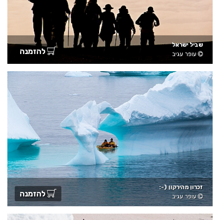
שביל ישראל
להזמנה
עופר עגיב
זכרון מהירקון (-:
להזמנה
עופר עגיב