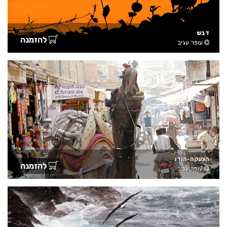
דבש
להזמנה
עופר עגיב
הצעקה-הודו
להזמנה
עופר עגיב