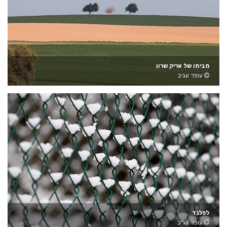
מביתו של אריק שרון
עופר עגיב
לפלנד
עופר עגיב