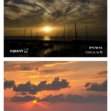
בין ערביים
להזמנה
שי בן נפתלי