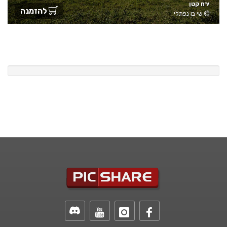
ירח קטן
להזמנה
שי בן נפתלי