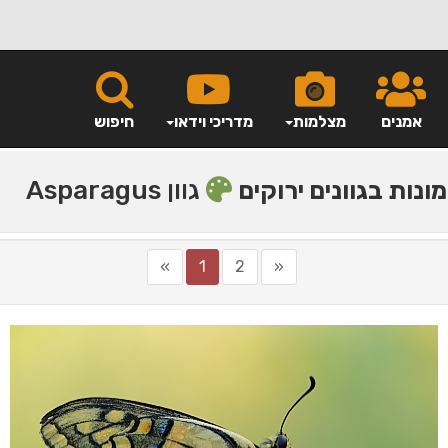
אמנים
מצלמות
מדריכי וידאו
חיפוש
גוון Asparagus
ונות בגוונים ירוקים
»
1
2
«