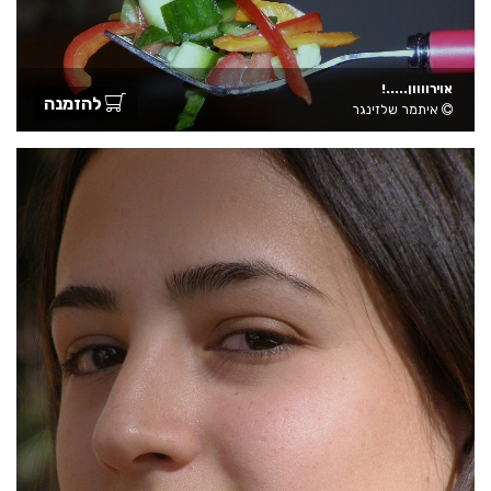
אוירוווון.....!
להזמנה
איתמר שלזינגר