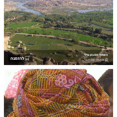
האמפי ממבט עילי
להזמנה
איתמר שלזינגר