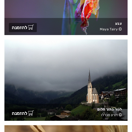
צבע
להזמנה
Maya Tairy
לגור בתוך חלום
להזמנה
דורון סברלו