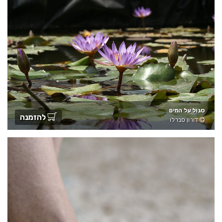
סגול על המים
להזמנה
דורון סברלו