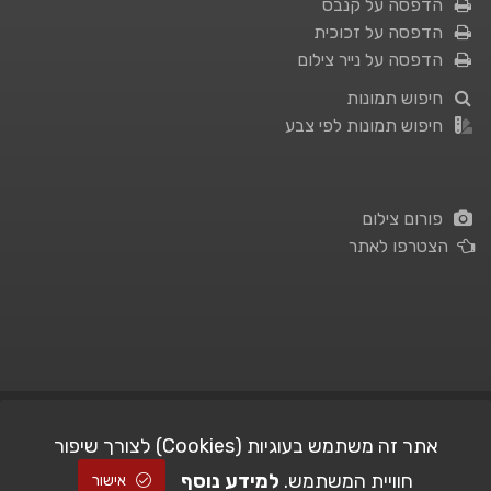
הדפסה על קנבס
הדפסה על זכוכית
הדפסה על נייר צילום
חיפוש תמונות
חיפוש תמונות לפי צבע
פורום צילום
הצטרפו לאתר
תנאי השימוש
|
מדיניות פרטיות
אתר זה משתמש בעוגיות (Cookies) לצורך שיפור
חוויית המשתמש.
למידע נוסף
| Picshare.co.il - כל הזכויות שמורות
STUDIO101
© All Rights Reserved |
אישור