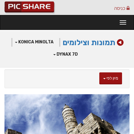
כניסה
Togg
navi
תמונות וצילומים
|
|
KONICA MINOLTA
DYNAX 7D
מיון לפי