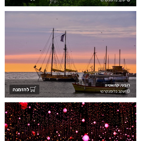
רוביני, קרואטיה
להזמנה
יעקב בלומנקרנץ