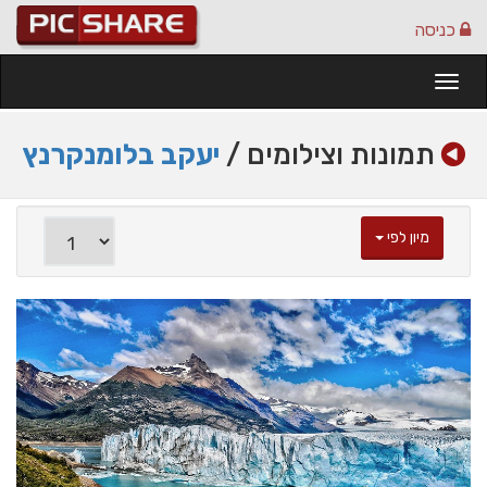
כניסה
Togg
navi
תמונות וצילומים /
יעקב בלומנקרנץ
מיון לפי