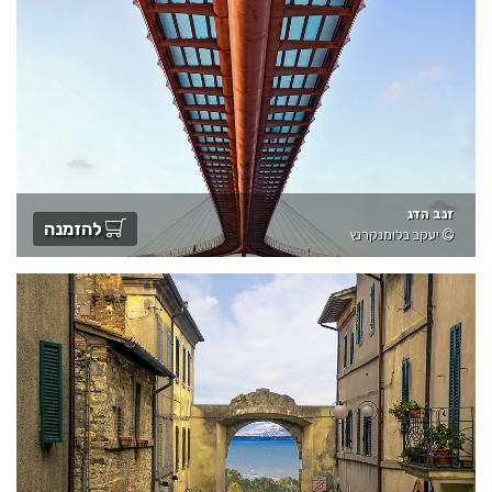
זנב הדג
להזמנה
יעקב בלומנקרנץ