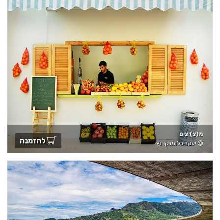
מ(צ)יצים
להזמנה
יעקב בלומנקרנץ