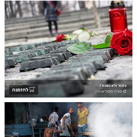
נזכור ולא נשכח !
להזמנה
סוניה סמוליאנסקי