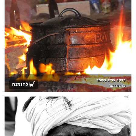
פויקה בל"ג בעומר
להזמנה
הדס אל