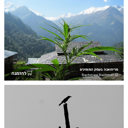
מריחואנה בעמק המומינים
להזמנה
Rachmani Rachman