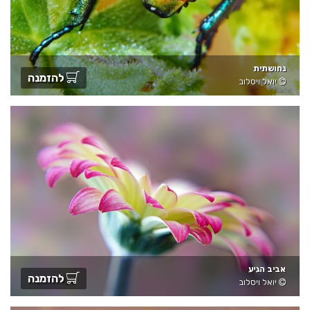
נחושתית
להזמנה
יואל ויסלוב
אביב הגיע
להזמנה
יואל ויסלוב