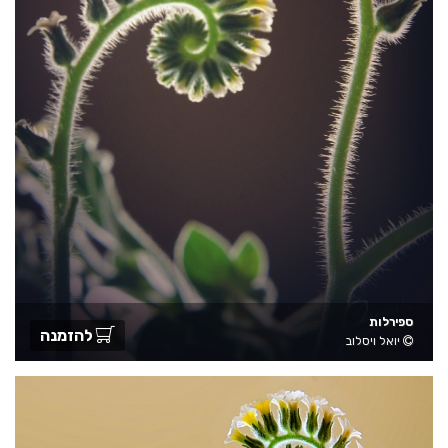
ספירלות
להזמנה
יואל ויסלוב