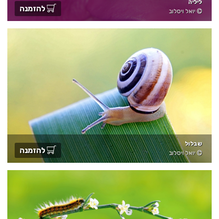
ליליה
להזמנה
יואל ויסלוב
שבלול
להזמנה
יואל ויסלוב