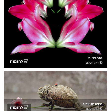
כתר ליליות
להזמנה
יואל ויסלוב
נגיעה של אדום
להזמנה
יואל ויסלוב