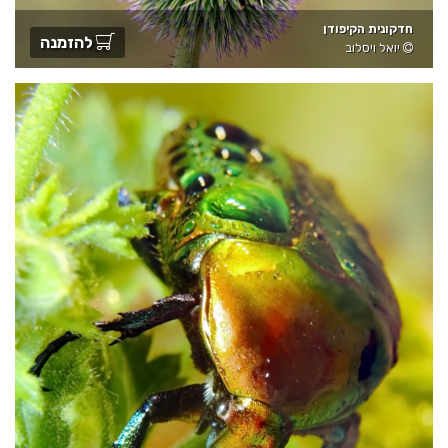
חדקונית הקיפודן
להזמנה
יואל ויסלוב