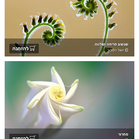
שגשוג פריחה ושלווה
להזמנה
יואל ויסלוב
סחרור
להזמנה