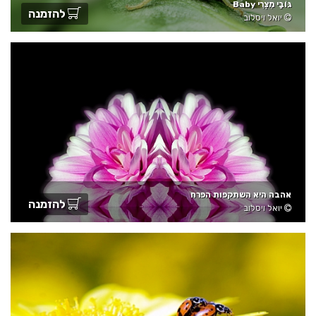
גּוֹבַי מִצְרִי Baby
להזמנה
יואל ויסלוב
אהבה היא השתקפות הפרח
להזמנה
יואל ויסלוב