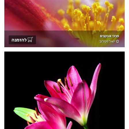
פניני אבקנים
להזמנה
יואל ויסלוב