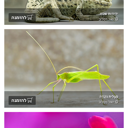
ידידות שכזו
להזמנה
יואל ויסלוב
מַגָּלִית נְקֻדָּה
להזמנה
יואל ויסלוב