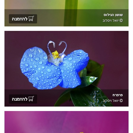
שושן הנילוס
להזמנה
יואל ויסלוב
פרפרח
להזמנה
יואל ויסלוב