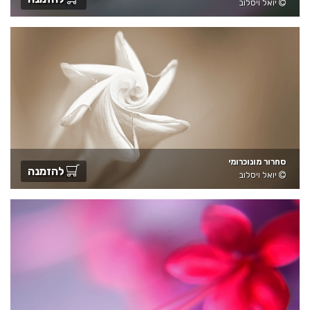
יואל ויסלוב
סחרור מונוכרומי
להזמנה
יואל ויסלוב